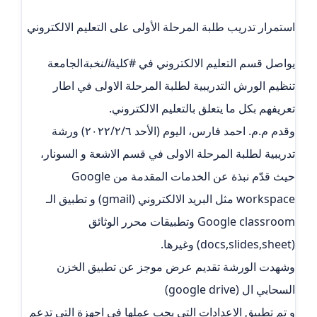
استمرار تدريب طلبة المرحلة الأولى على التعليم الالكتروني
يواصل قسم التعليم الالكتروني في #كلية
النخبة
الجامعة
تنظيم الورش التدريبية لطلبة المرحلة الاولى في اطار
تعريفهم بكل ما يتعلق بالتعليم الالكتروني.
وقدم م.م. احمد فارس، اليوم (الأحد ٢٠٢٢/٢/٦) ورشة
تدريبية لطلبة المرحلة الاولى في قسم الاشعة و السونار،
حيث قدّم نبذة عن الخدمات المقدمة من Google
workspace مثل البريد الالكتروني (gmail) و تطبيق الـ
Google classroom وتطبيقات محرر الوثائق
(docs,slides,sheet) وغيرها.
وشهدت الورشة تقديم عرض موجز عن تطبيق الخزن
السحابي ال (google drive)
و تم تطبيق الاعدادات التي يجب عملها في اجهزة التي تدعم