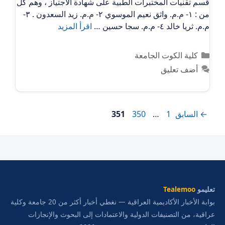
قسم تقنيات المختبرات الطبية على شهادة الاجتياز ، وهم كل
من : ١- م.م. واثق نعيم الموسوي ٢- م.م. زيد السعدون . ٣-
م.م. ثريا خالد ٤- م.م. سجا حسين …
اقرأ المزيد
التصنيفات
كلية الكوت الجامعة
أضف تعليق
Page
Page
Page
←
السابق
1
…
350
351
تعليمو
Tealemoo
بوابة الأخبار الأكاديمية العراقية — نغطي أخبار أكثر من 20 جامعة وكلية
عراقية، من التصنيفات الدولية والاعتمادات إلى البحوث والإنجازات