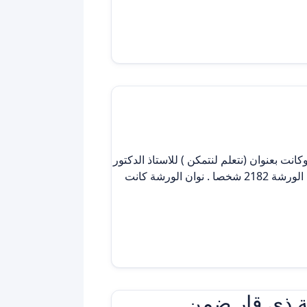
كلية التربية الاساسية في يوم الجمعة الموافق 8/5/2020 ورشتها الاولى وكانت بعنوان (نتعلم لنتمكن ) للاستاذ الدكتور
صفاء طارق حبيب الاستاذ بجامعة بغداد /كلية التربية ابن الرشد .. وكان لها حضور واسع حيث بلغ عدد المسجلين بهذة الورشة 2182 شخصا . نوان الورشة كانت
عة ذي قار ضمن