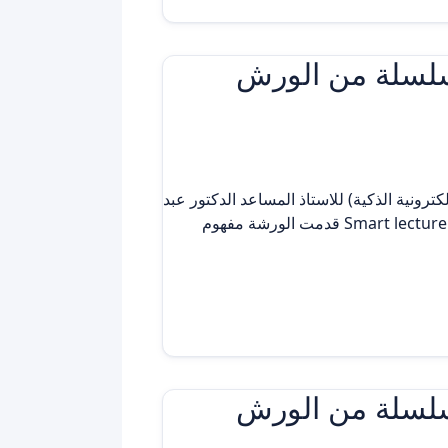
 سلسلة من الورش
ترونية الذكية) للاستاذ المساعد الدكتور عبد
الباري مايح ماضي الاستاذ في جامعة ذي قار /عميد كلية التربية الاساسية وكان لها حضورا واسعا.. المحاضرة الذكية Smart lecture قدمت الورشة مفهوم
 سلسلة من الورش