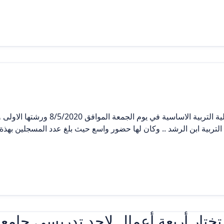
السلام عليكم ورحمة الله وبركاتة .. نظمت 
ة تختار أربعة أعمال لإحد تدريسي جام