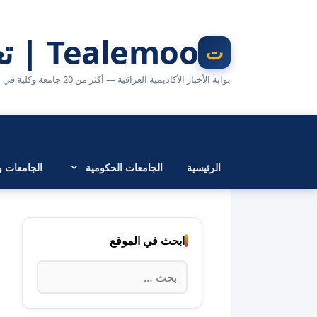
نتقل
لى
Tealemoo | تعليمو
لمحتوى
بوابة الأخبار الأكاديمية العراقية — أكثر من 20 جامعة وكلية في مكان واحد
الرئيسية
الجامعات الحكومية
الجامعات وا
ابحث في الموقع
البحث
عن: