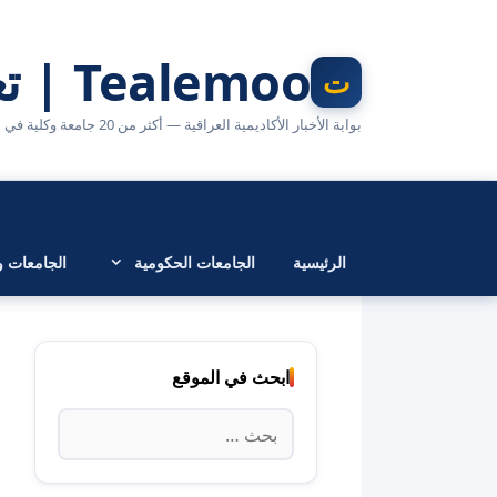
نتقل
لى
Tealemoo | تعليمو
لمحتوى
بوابة الأخبار الأكاديمية العراقية — أكثر من 20 جامعة وكلية في مكان واحد
الرئيسية
الجامعات الحكومية
الجامعات وا
ابحث في الموقع
البحث
عن: