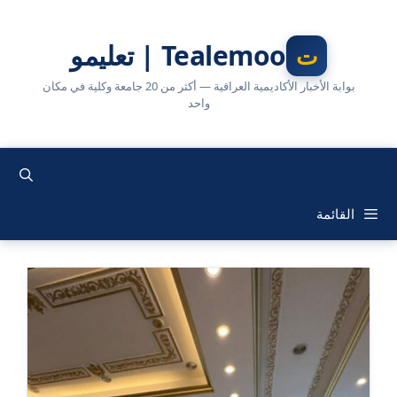
نتقل
لى
Tealemoo | تعليمو
لمحتوى
بوابة الأخبار الأكاديمية العراقية — أكثر من 20 جامعة وكلية في مكان
واحد
القائمة