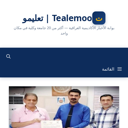
نتقل
لى
Tealemoo | تعليمو
لمحتوى
بوابة الأخبار الأكاديمية العراقية — أكثر من 20 جامعة وكلية في مكان
واحد
القائمة