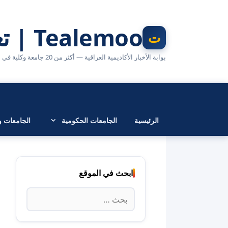
نتقل
لى
Tealemoo | تعليمو
لمحتوى
بوابة الأخبار الأكاديمية العراقية — أكثر من 20 جامعة وكلية في مكان واحد
الرئيسية
الجامعات الحكومية
الجامعات وا
ابحث في الموقع
البحث
عن: