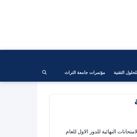
لحلول التقنية
مؤتمرات جامعة التراث
ت كلية آشور الجامعة هذا اليوم الاحد المصادف ٢٠٢٣/٥/٢٨ الامتحانات النهائية للدور الاول للعام