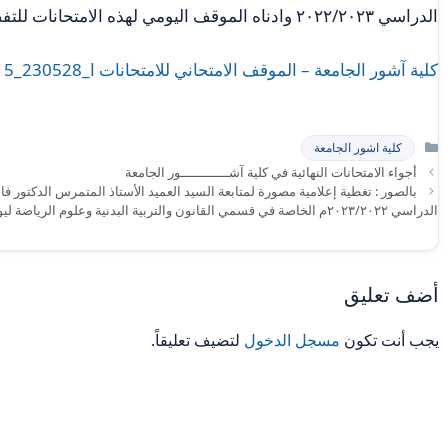
الدراسي ٢٠٢٢/٢٠٢٣ وادناه الموقف اليومي لهذه الامتحانات للتفضل بالاطلاع مع التقدير
كلية آشور الجامعة – الموقف الامتحاني للامتحانات ا_230528_190615
التصنيفات
كلية اشور الجامعة
أجواء الامتحانات النهائية في كلية آشــــــــــــور الجامعة
بالصور : تغطية إعلامية مصورة لمتابعة السيد العميد الأستاذ المتمرس الدكتور فا
الدراسي ٢٠٢٣/٢٠٢٢م الخاصة في قسمي القانون والتربية البدنية وعلوم الرياضة ليوم الأحد الموافق ٢٠٢٣/٥/٢٨م .
أضف تعليق
يجب أنت تكون
مسجل الدخول
لتضيف تعليقاً.