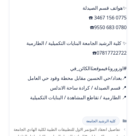
✨هواتف قسم الصيدلة
0775 156 3467 ☎️
0780 683 9550☎️
✨ كلية الرشيد الجامعة البنايات التكميلية / الطارمية
07817722722☎️
#او
زورونا
في
موقعنا
الكائن_في
📍بغداد/حي الحسين مقابل محطة وقود حي العامل
📍 قسم الصيدلة / كرادة ساحة الاندلس
📍 الطارمية / تقاطع المشاهدة / البنايات التكميلية
التصنيفات
كلية الرشيد الجامعة
تفاصيل انعقاد المؤتمر الاول للتطبيقات الطبية لكلية الهادي الجامعة