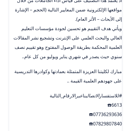
اذ يعتمد هذا التصنيف على قياس أداء الجامعات من خلال
مواقعها الإلكترونية ضمن المعايير التالية (الحجم – الإشارة
إلى الأبحاث – الأثر العام).
ويأتي هدف التقييم هو تحسين لجودة مؤسسات التعليم
العالي والبحث العلمي على الإنترنت وتشجيع نشر المقالات
العلمية المحكمة بطريقة الوصول المفتوح وهو تقييم نصف
سنوي حيث يصدر في شهري يناير ويوليو من كل عام..
مبارك لكليتنا العزيزة المتمثلة بعمادتها وكوادرها التدريسية
على جهودهم العلمية القيمة ..
#للاستفسار
الاتصال
بنا
عبر
الارقام_التالية
6613☎️
07736293636☎️
07829807840☎️