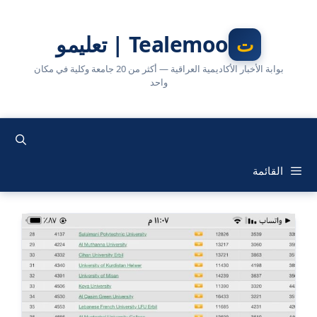
نتقل
لى
Tealemoo | تعليمو
لمحتوى
بوابة الأخبار الأكاديمية العراقية — أكثر من 20 جامعة وكلية في مكان
واحد
القائمة