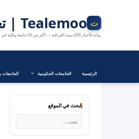
نتقل
لى
Tealemoo | تعليمو
لمحتوى
بوابة الأخبار الأكاديمية العراقية — أكثر من 20 جامعة وكلية في مكان واحد
الرئيسية
الجامعات الحكومية
الجامعات وا
ابحث في الموقع
البحث
عن: