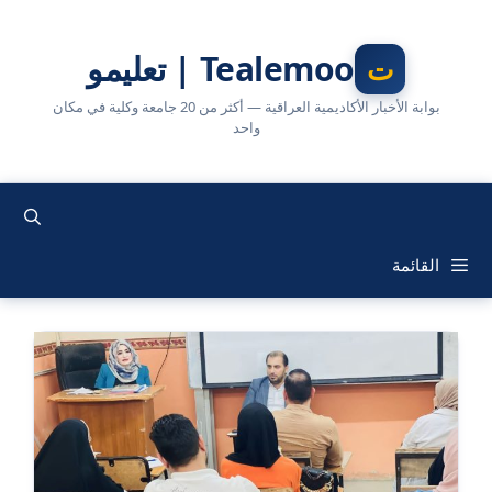
نتقل
لى
Tealemoo | تعليمو
لمحتوى
بوابة الأخبار الأكاديمية العراقية — أكثر من 20 جامعة وكلية في مكان
واحد
القائمة