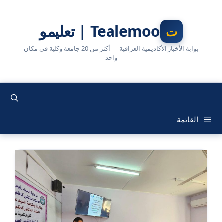
نتقل
لى
Tealemoo | تعليمو
لمحتوى
بوابة الأخبار الأكاديمية العراقية — أكثر من 20 جامعة وكلية في مكان
واحد
القائمة