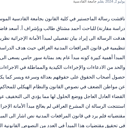
يوليو 2, 2024
بقلم
جامعة القادسية
ناقشت رسالة الماجستير في كلية القانون بجامعة القادسية الموسومة
دراسة مقارنة) للباحث أحمد مشتاق طالب وبإشراف أ. أسعد فاض
هدفت الرسالة الى إيراد بيان تفصيلي لمبدأ الأمانة الإجرائية نظر
تنظيمية في قانون المرافعات المدنية العراقي حيث هدف الدراسة 
المبدأ أهمية كبيرة كونه مبدأ عام يعد بمثابة سور حامي يسعى الى
والحد من الادعاءات والإجراءات الكيدية والمماطلة في الاجراءات 
حصول أصحاب الحقوق على حقوقهم بعدالة وسرعة ويسر كما يكشف
عن مواطن الضعف في نصوص القانون والنظام الهيكلي للمحاكم ا
القضاء العادل العاجل ووضع الحلول لها مما يؤدي الى التخفيف ع
استنتجت الرسالة ان المشرع العراقي لم يعالج مبدأ الأمانة الإجر
مقتضياته فلم يرد في قانون المرافعات المدنية نص اشار الى الم
في تحقيق مقتضيات هذا المبدأ في العدد من النصوص القانونية ال