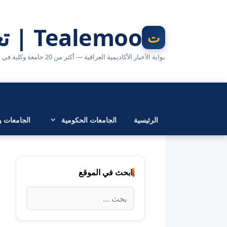
نتقل
لى
Tealemoo | تعليمو
لمحتوى
بوابة الأخبار الأكاديمية العراقية — أكثر من 20 جامعة وكلية في مكان واحد
الرئيسية
الجامعات الحكومية
الجامعات وا
ابحث في الموقع
البحث
عن: