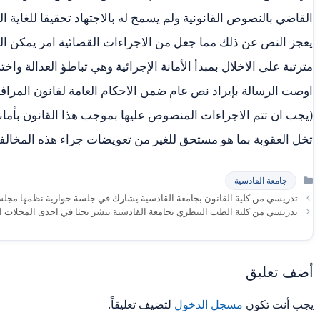
القاضي بالنصوص القانونية ولم يسمح له بالاجتهاد تحقيقا للغاية ا
يعجز النص عن ذلك مما جعل من الاجراءات القضائية امر يمكن الت
مترتبة على الاخلال بمبدأ الأمانة الإجرائية وهي تباطؤ العدالة واخت
اوصت الرسالة بإيراد نص عام ضمن الاحكام العامة لقانون المرافع
(يجب ان تتم الاجراءات المنصوص عليها بموجب هذا القانون بأمانة
تخل العقوبة بما هو مستحق للغير من تعويضات جراء هذه المخالفة
التصنيفات
جامعة القادسية
تدريسي من كلية القانون بجامعة القادسية يشارك في جلسة حوارية نظمها مجلس
تدريسي من كلية الطب البيطري بجامعة القادسية ينشر بحثا في احدى المجلات ال
أضف تعليق
يجب أنت تكون
مسجل الدخول
لتضيف تعليقاً.