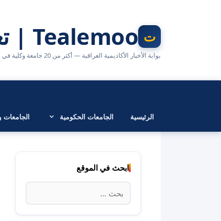
نتقل
لى
Tealemoo | تعليمو
لمحتوى
بوابة الأخبار الأكاديمية العراقية — أكثر من 20 جامعة وكلية في مكان واحد
الرئيسية
الجامعات الحكومية
الجامعات وا
ابحث في الموقع
البحث
عن: