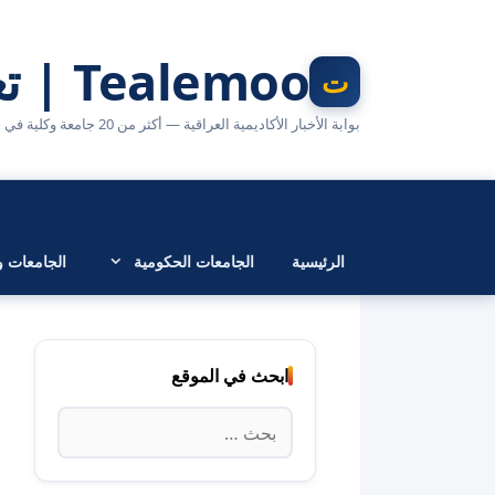
نتقل
لى
Tealemoo | تعليمو
لمحتوى
بوابة الأخبار الأكاديمية العراقية — أكثر من 20 جامعة وكلية في مكان واحد
الرئيسية
الجامعات الحكومية
الجامعات وا
ابحث في الموقع
البحث
عن: