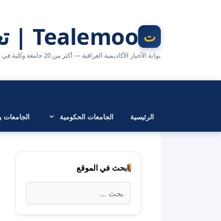
نتقل
لى
Tealemoo | تعليمو
لمحتوى
بوابة الأخبار الأكاديمية العراقية — أكثر من 20 جامعة وكلية في مكان واحد
الرئيسية
الجامعات الحكومية
الجامعات وا
ابحث في الموقع
البحث
عن: